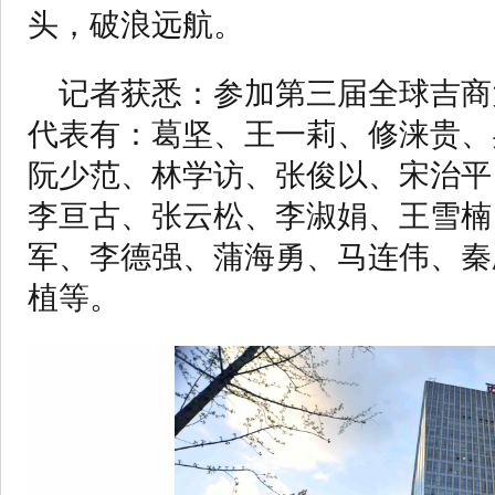
头，破浪远航。
记者获悉：参加第三届全球吉商
代表有：葛坚、王一莉、修涞贵、
阮少范、林学访、张俊以、宋治平
李亘古、张云松、李淑娟、王雪楠
军、李德强、蒲海勇、马连伟、秦
植等。